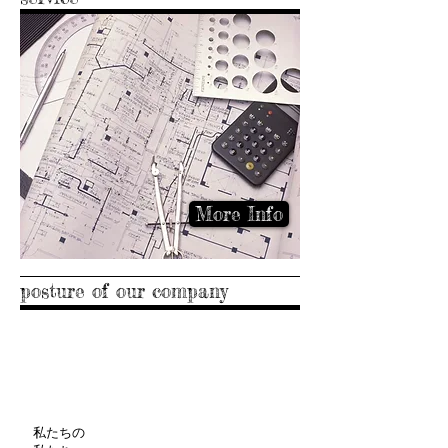
More Info
posture of our company
​​​“I do the help which is
not whose thing, either
and gets what is
desired for a client."
私たちの