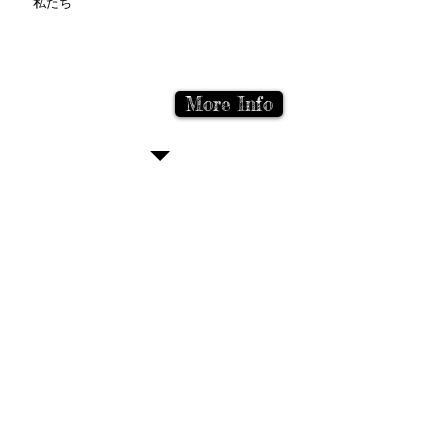
私たち
私達の理念は無色透明です。
クライアント様の求めるもの
を共に考えます。
More Info
K's Architect Office